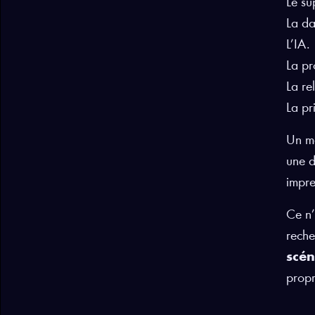
Le su
La da
L’IA.
La pr
La rel
La pr
Un ma
une d
impre
Ce n’
reche
scén
propr