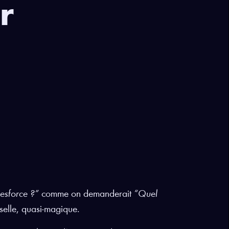
r
lesforce ?”
comme on demanderait
“Quel
selle, quasi-magique.