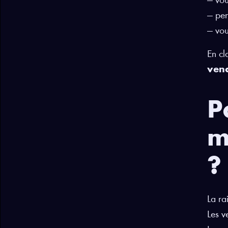
— vou
— pen
— vou
En cl
vend
P
m
?
La ra
Les v