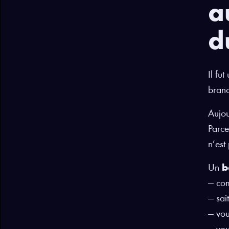
a
d
Il fu
branc
Aujou
Parce
n’est 
Un
b
— com
— sai
— vou