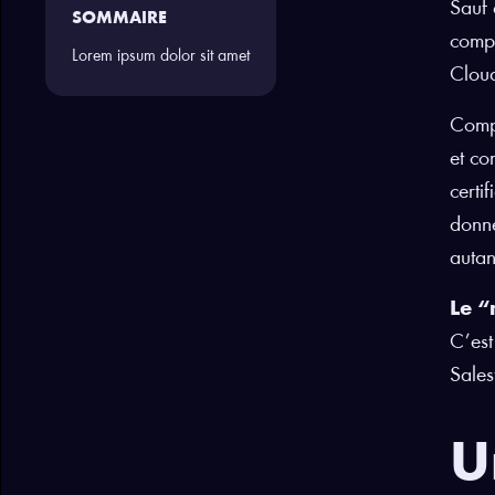
Sauf 
SOMMAIRE
compr
Lorem ipsum dolor sit amet
Cloud
Comp
et co
certi
donné
autan
Le “
C’est
Sales
U