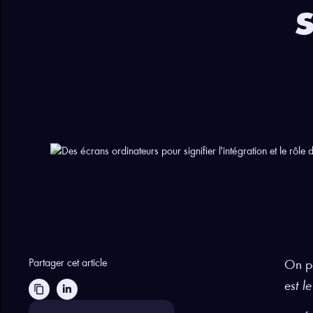
Partager cet article
On po
est l
content_copy