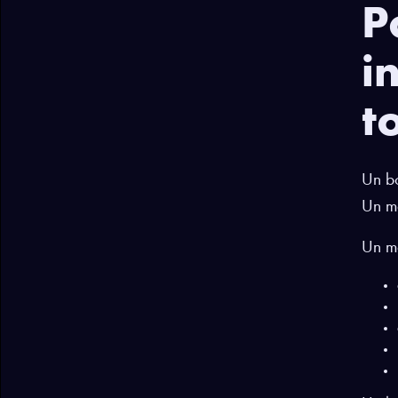
P
i
t
Un bo
Un ma
Un ma