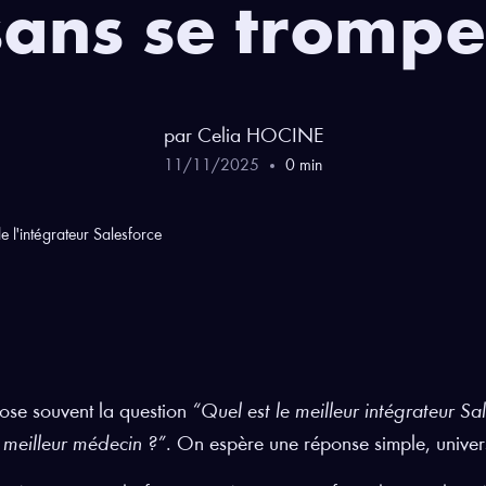
sans se trompe
par
Celia
HOCINE
11
/
11
/
2025
0
min
se souvent la question
“Quel est le meilleur intégrateur Sa
e meilleur médecin ?”
. On espère une réponse simple, univer