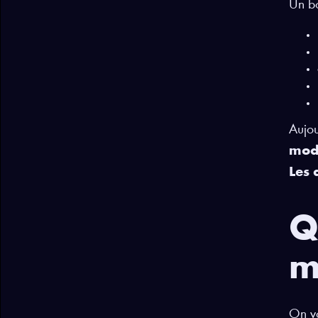
Un bo
Aujou
mode
Les 
Q
m
On vo