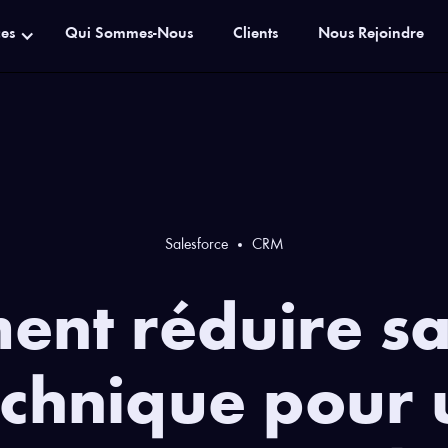
ces
Qui Sommes-Nous
Clients
Nous Rejoindre
Salesforce
CRM
nt réduire sa
echnique pour 