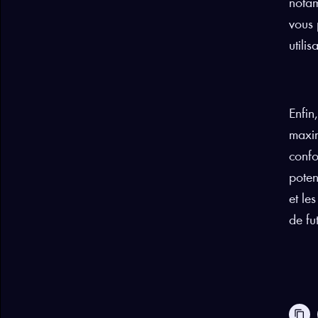
notam
vous 
utili
Enfin
maxim
confo
poten
et le
de fu
content_copy