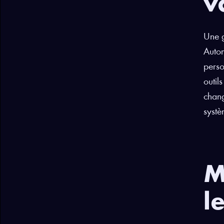
v
Une g
Autom
perso
outil
chang
systè
M
l