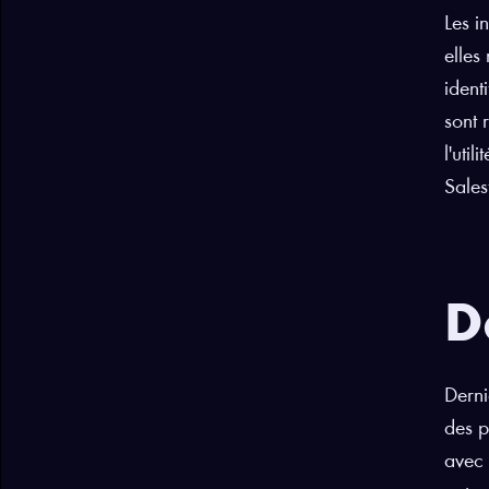
Les i
elles
ident
sont 
l'uti
Sales
D
Derni
des p
avec 