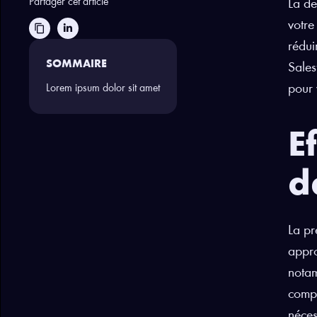
Partager cet article
La de
votre
content_copy
rédui
SOMMAIRE
Sales
pour 
Lorem ipsum dolor sit amet
E
d
La pr
appro
notam
compr
néces