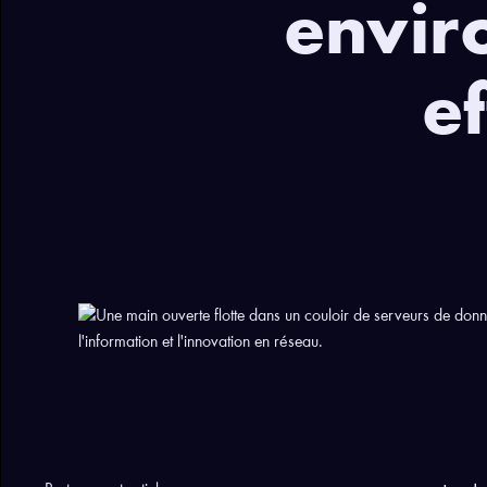
envir
ef