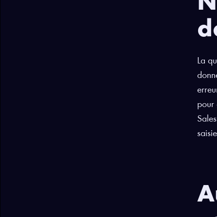
N
d
La qu
donné
erreu
pour 
Sales
saisi
A