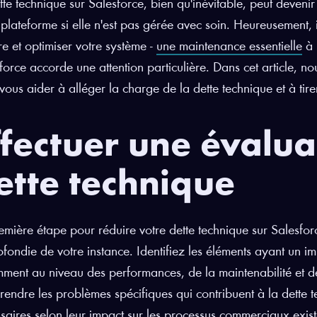
tte technique sur Salesforce, bien qu'inévitable, peut devenir un
 plateforme si elle n'est pas gérée avec soin. Heureusement,
re et optimiser votre système -
une maintenance essentielle
à 
force
accorde une attention particulière. Dans cet article, no
vous aider à alléger la charge de la dette technique et à tirer
ffectuer une évalua
ette technique
emière étape pour réduire votre dette technique sur Salesforc
fondie de votre instance. Identifiez les éléments ayant un im
ment au niveau des performances, de la maintenabilité et de
endre les problèmes spécifiques qui contribuent à la dette te
saires selon leur impact sur les processus commerciaux existan