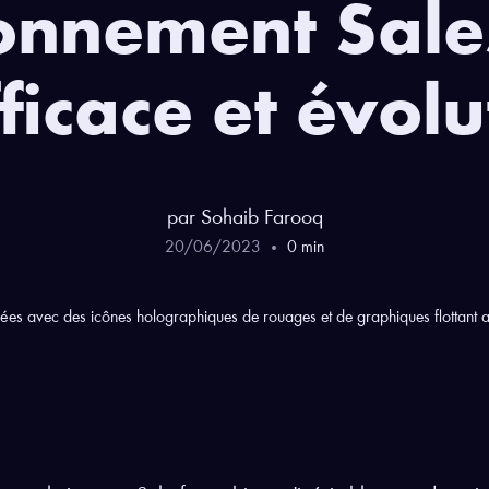
onnement Sale
ficace et évolu
par
Sohaib
Farooq
20
/
06
/
2023
0
min