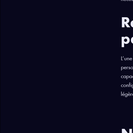
R
p
L’une
perso
capac
confi
légèr