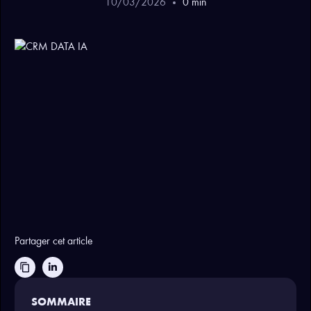
10
/
03
/
2026
0
min
Partager cet article
content_copy
SOMMAIRE