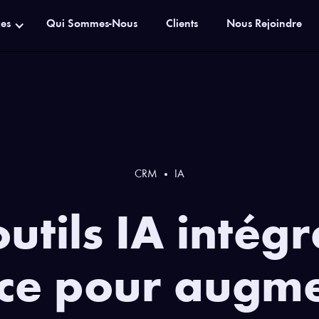
ces
Qui Sommes-Nous
Clients
Nous Rejoindre
CRM
IA
utils IA intég
rce pour augme