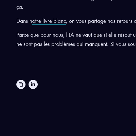
ça.
Dans n
otre livre blanc
, on vous partage nos retours 
Parce que pour nous, l’IA ne vaut que si elle résout
ne sont pas les problèmes qui manquent. Si vous souh
content_copy