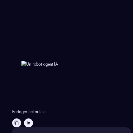
Partager cet article
content_copy