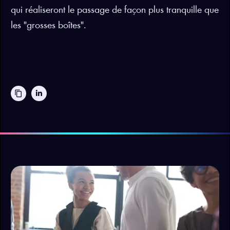
qui réaliseront le passage de façon plus tranquille que
les "grosses boîtes".
content_copy