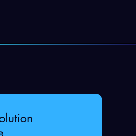
olution
e