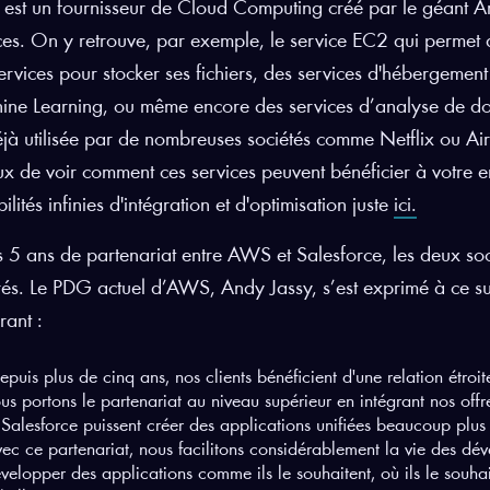
st un fournisseur de Cloud Computing créé par le géant A
ces. On y retrouve, par exemple, le service EC2 qui permet d
ervices pour stocker ses fichiers, des services d'hébergemen
ne Learning, ou même encore des services d’analyse de do
éjà utilisée par de nombreuses sociétés comme Netflix ou Airb
ux de voir comment ces services peuvent bénéficier à votre en
ilités infinies d'intégration et d'optimisation juste
ici.
 5 ans de partenariat entre AWS et Salesforce, les deux soci
rés. Le PDG actuel d’AWS, Andy Jassy, s’est exprimé à ce 
rant :
epuis plus de cinq ans, nos clients bénéficient d'une relation étro
us portons le partenariat au niveau supérieur en intégrant nos off
 Salesforce puissent créer des applications unifiées beaucoup plus
ec ce partenariat, nous facilitons considérablement la vie des dév
velopper des applications comme ils le souhaitent, où ils le souha