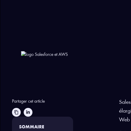
Partager cet article
Sales
élarg
content_copy
Web 
SOMMAIRE