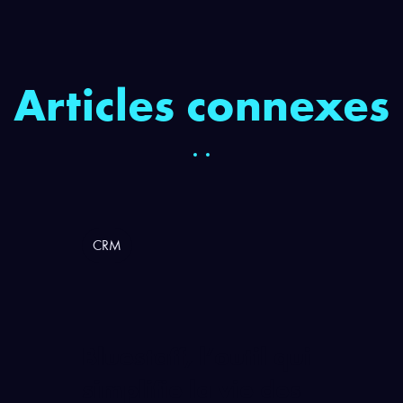
Articles connexes
CRM
Bluestaff, l’outil qui
simplifie la vie des