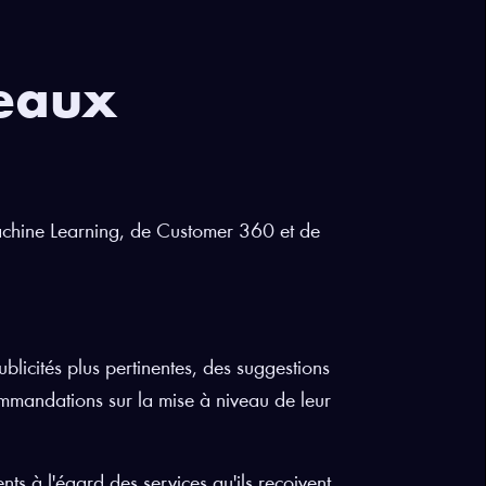
veaux
Machine Learning, de Customer 360 et de
blicités plus pertinentes, des suggestions
mmandations sur la mise à niveau de leur
ents à l'égard des services qu'ils reçoivent,