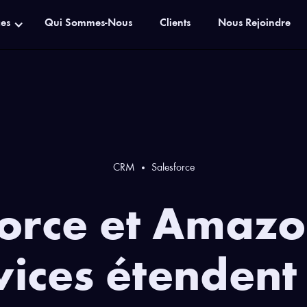
ces
Qui Sommes-Nous
Clients
Nous Rejoindre
CRM
Salesforce
force et Amaz
vices étendent 