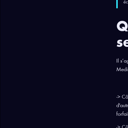
éc
Q
s
Il s’
Media
-> Cô
d'aut
forfa
-> Cô