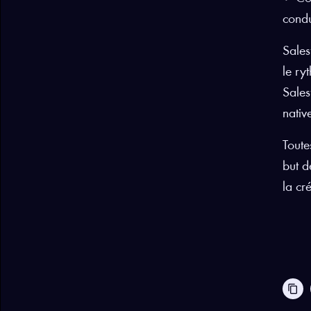
condu
Sales
le ry
Sales
nativ
Toute
but d
la cr
content_copy