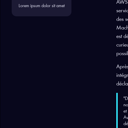
AWS e
Lorem ipsum dolor sit amet
servi
des s
Machi
est d
curie
possib
Après
intég
décla
"D
no
et
Av
dé