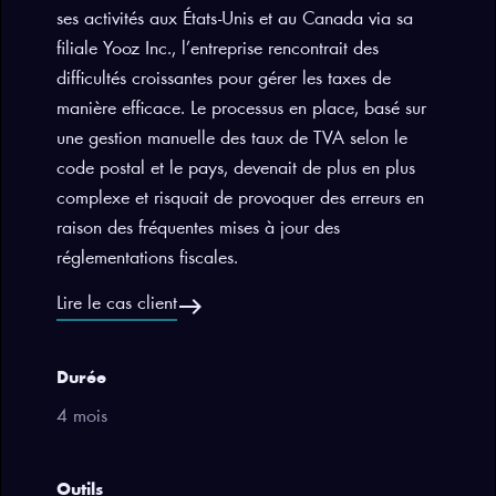
ses activités aux États-Unis et au Canada via sa
filiale Yooz Inc., l’entreprise rencontrait des
difficultés croissantes pour gérer les taxes de
manière efficace. Le processus en place, basé sur
une gestion manuelle des taux de TVA selon le
code postal et le pays, devenait de plus en plus
complexe et risquait de provoquer des erreurs en
raison des fréquentes mises à jour des
réglementations fiscales.
east
Lire le cas client
Durée
4 mois
Outils