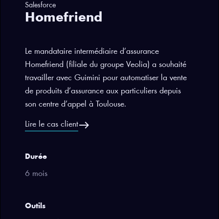
Salesforce
Homefriend
Le mandataire intermédiaire d’assurance
Homefriend (filiale du groupe Veolia) a souhaité
travailler avec Guimini pour automatiser la vente
de produits d’assurance aux particuliers depuis
son centre d’appel à Toulouse.
east
Lire le cas client
Durée
6 mois
Outils