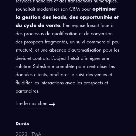
services financiers et des transactions numériques,
souhaitait moderniser son CRM pour
optimiser
la gestion des leads, des opportunités et
du cycle de vente
. L’entreprise faisait face à
des processus de qualification et de conversion
des prospects fragmentés, un suivi commercial peu
structuré, et une absence d'automatisation pour les
devis et contrats. L’objectif était d’intégrer une
solution Salesforce complète pour centraliser les
données clients, améliorer le suivi des ventes et
fluidifier les interactions avec les prospects et
partenaires.
east
Lire le cas client
Durée
2023 - TMA