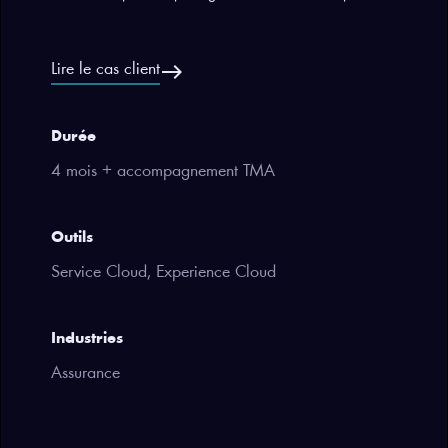
east
Lire le cas client
Durée
4 mois + accompagnement TMA
Outils
Service Cloud, Experience Cloud
Industries
Assurance