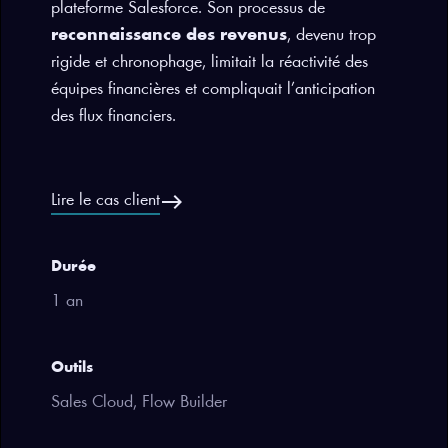
plateforme Salesforce. Son processus de
reconnaissance des revenus
, devenu trop
rigide et chronophage, limitait la réactivité des
équipes financières et compliquait l’anticipation
des flux financiers.
east
Lire le cas client
Durée
1 an
Outils
Sales Cloud, Flow Builder