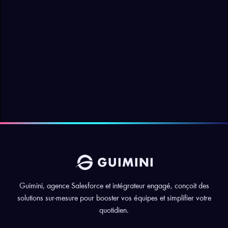
Comment réduire sa dette
technique pour un
environnement Salesforce
efficace et évolutif
east
En savoir plus
Guimini, agence Salesforce et intégrateur engagé, conçoit des
solutions sur-mesure pour booster vos équipes et simplifier votre
quotidien.