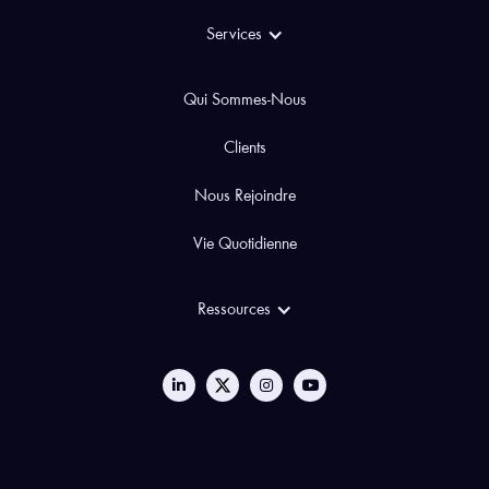
Services
Qui Sommes-Nous
Clients
Nous Rejoindre
Vie Quotidienne
Ressources
Aimez-vous...
les Cookies ?
Sur le site de Guimini, nous utilisons des cookies pour mesurer notre
audience
, entretenir la
relation
avec vous, vous adresser de temps à
autre du
contenu
qualitatif ainsi que de la
publicité
, et améliorer nos