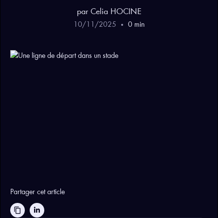
par
Celia
HOCINE
10
/
11
/
2025
0
min
Partager cet article
content_copy